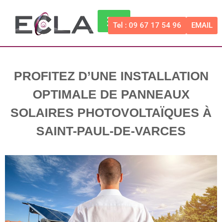
Tel : 09 67 17 54 96
EMAIL
PANNEAUX PHOTOVOLTAÏQUES
BORNE VOITURE ÉLECTRIQUE
CARPORT PHOTOVOLTAÏQUE
PROFITEZ D’UNE INSTALLATION
OPTIMALE DE PANNEAUX
SOLAIRES PHOTOVOLTAÏQUES À
SAINT-PAUL-DE-VARCES